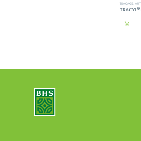
TRAÇAGE
,
AUT
®
TRACYL
