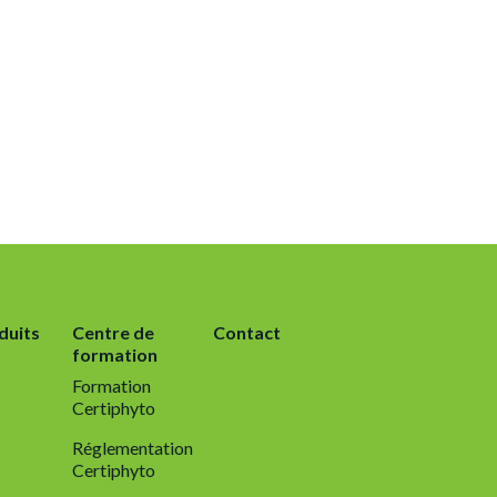
duits
Centre de
Contact
formation
Formation
Certiphyto
Réglementation
Certiphyto