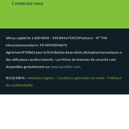
Contactez-nous
SAS au capital de 1 600 000 € – 393 894 670 RCS Pontoise – N° TVA
Intracommunautaire : FR 49393894670.
Agrément IF00861 pour la Distribution de produits phytopharmaceutiques à
des utilisateurs professionnels. Les fiches de données de sécurité sont
disponibles gratuitement sur
www.quickfds.com
.
© 2024 BHS –
Mentions légales
–
Conditions générales de vente
–
Politique
de confidentialité