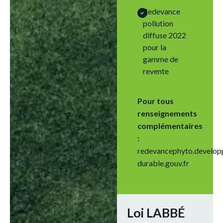
Redevance
pollution
diffuse 2022
pour la
gamme de
revente
Pour tous
renseignements
complémentaires
:
redevancephyto.develop
durable.gouv.fr
Loi LABBÉ