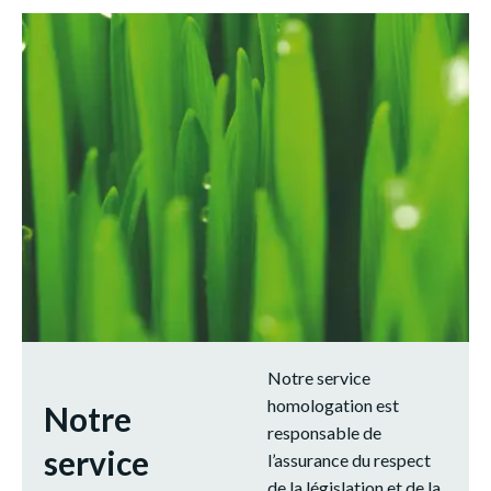
Notre service
homologation est
Notre
responsable de
service
l’assurance du respect
de la législation et de la