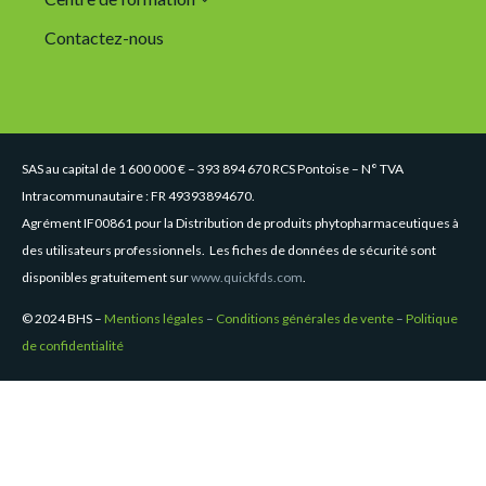
Contactez-nous
SAS au capital de 1 600 000 € – 393 894 670 RCS Pontoise – N° TVA
Intracommunautaire : FR 49393894670.
Agrément IF00861 pour la Distribution de produits phytopharmaceutiques à
des utilisateurs professionnels. Les fiches de données de sécurité sont
disponibles gratuitement sur
www.quickfds.com
.
© 2024 BHS –
Mentions légales
–
Conditions générales de vente
–
Politique
de confidentialité