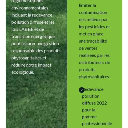
réglementations
limiter la
environnementales,
contamination
incluant la redevance
des milieux par
pollution diffuse et les
les pesticides et
lois LABBÉ et de
met en place
transition énergétique,
une traçabilité
pour assurer une gestion
de ventes
responsable des produits
réalisées par les
phytosanitaires et
distributeurs de
réduire notre impact
produits
écologique.
phytosanitaires.
Redevance
pollution
diffuse 2022
pour la
gamme
professionnelle