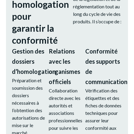
homologation
réglementation tout au
pour
long du cycle de vie des
produits. Il s’occupe de :
garantir la
conformité
Gestion des
Relations
Conformité
dossiers
avec les
des supports
d’homologation
organismes
de
Préparation et
officiels
communication
soumission des
Collaboration
Vérification des
dossiers
directe avec les
étiquettes et des
nécessaires à
autorités et
fiches de données
l’obtention des
associations
techniques pour
autorisations de
professionnelles
assurer leur
mise sur le
pour suivre les
conformité aux
marché.