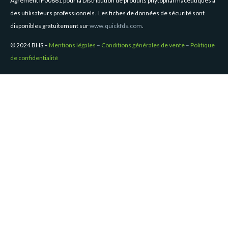
Agrément IF00861 pour la Distribution de produits phytopharmaceutiques à
des utilisateurs professionnels. Les fiches de données de sécurité sont
disponibles gratuitement sur
www.quickfds.com
.
© 2024 BHS –
Mentions légales
–
Conditions générales de vente
–
Politique
de confidentialité