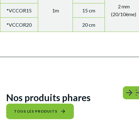
2 mm
*VCCOR15
1m
15 cm
(20/10ème)
*VCCOR20
20 cm
Nos produits phares
TOUS LES PRODUITS