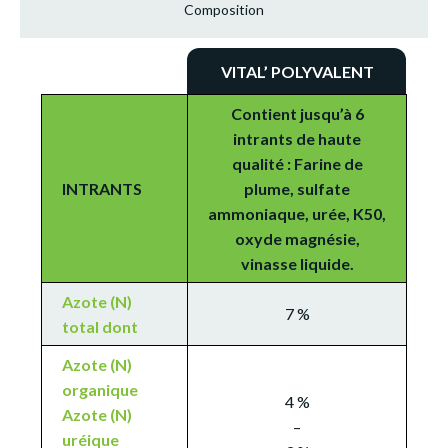
Composition
VITAL’ POLYVALENT
Contient jusqu’à 6
intrants de haute
qualité : Farine de
INTRANTS
plume, sulfate
ammoniaque, urée, K50,
oxyde magnésie,
vinasse liquide.
Azote (N)
7 %
total dont
Azote (N)
organique
4 %
Azote (N)
–
uréique