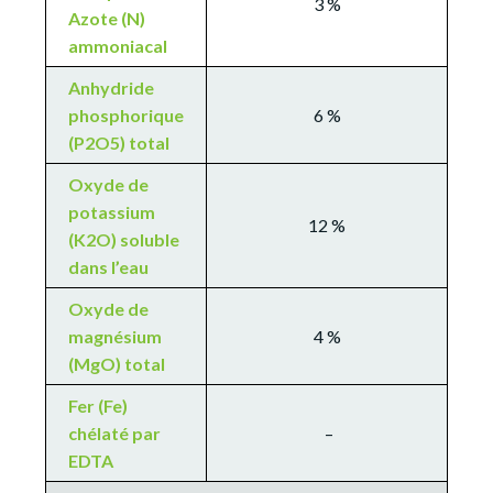
3 %
Azote (N)
ammoniacal
Anhydride
phosphorique
6 %
(P2O5) total
Oxyde de
potassium
12 %
(K2O) soluble
dans l’eau
Oxyde de
magnésium
4 %
(MgO) total
Fer (Fe)
chélaté par
–
EDTA