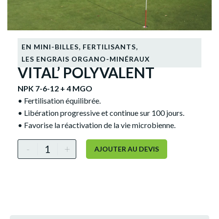
EN MINI-BILLES
,
FERTILISANTS
,
LES ENGRAIS ORGANO-MINÉRAUX
VITAL’ POLYVALENT
NPK 7-6-12 + 4 MGO
• Fertilisation équilibrée.
• Libération progressive et continue sur 100 jours.
• Favorise la réactivation de la vie microbienne.
Alternative:
-
+
AJOUTER AU DEVIS