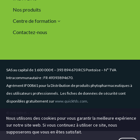
Nos produits
Centre de formation
Contactez-nous
SAS au capital de 1 600 000 € – 393 894 670 RCS Pontoise – N° TVA
Intracommunautaire : FR 49393894670.
Agrément IF00861 pour la Distribution de produits phytopharmaceutiques à
des utilisateurs professionnels. Les fiches de données de sécurité sont
disponibles gratuitement sur
www.quickfds.com
.
© 2024 BHS –
Mentions légales
–
Conditions générales de vente
–
Politique
Nous utilisons des cookies pour vous garantir la meilleure expérience
de confidentialité
sur notre site web. Si vous continuez à utiliser ce site, nous
supposerons que vous en êtes satisfait.