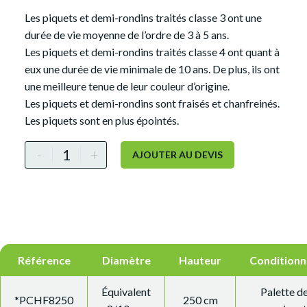
Les piquets et demi-rondins traités classe 3 ont une
durée de vie moyenne de l’ordre de 3 à 5 ans.
Les piquets et demi-rondins traités classe 4 ont quant à
eux une durée de vie minimale de 10 ans. De plus, ils ont
une meilleure tenue de leur couleur d’origine.
Les piquets et demi-rondins sont fraisés et chanfreinés.
Les piquets sont en plus épointés.
Alternative:
-
+
AJOUTER AU DEVIS
Référence
Diamètre
Hauteur
Condition
Équivalent
Palette d
*PCHF8250
250 cm