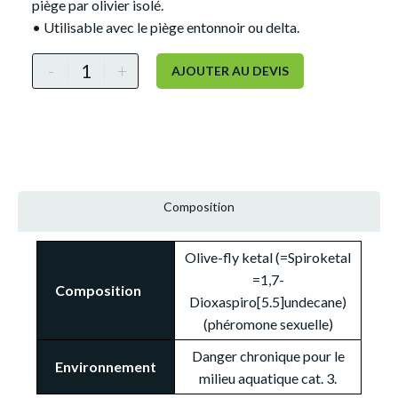
piège par olivier isolé.
• Utilisable avec le piège entonnoir ou delta.
Alternative:
-
+
AJOUTER AU DEVIS
Composition
Olive-fly ketal (=Spiroketal
=1,7-
Composition
Dioxaspiro[5.5]undecane)
(phéromone sexuelle)
Danger chronique pour le
Environnement
milieu aquatique cat. 3.