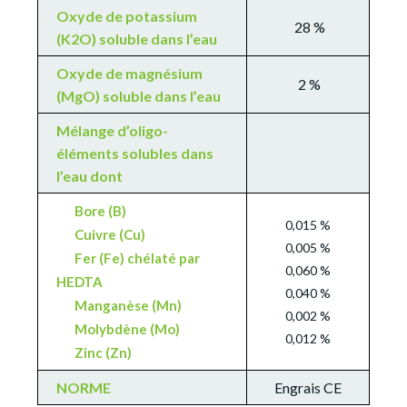
Oxyde de potassium
28 %
(K2O) soluble dans l’eau
Oxyde de magnésium
2 %
(MgO) soluble dans l’eau
Mélange d’oligo-
éléments solubles dans
l’eau dont
Bore (B)
0,015 %
Cuivre (Cu)
0,005 %
Fer (Fe) chélaté par
0,060 %
HEDTA
0,040 %
Manganèse (Mn)
0,002 %
Molybdène (Mo)
0,012 %
Zinc (Zn)
NORME
Engrais CE