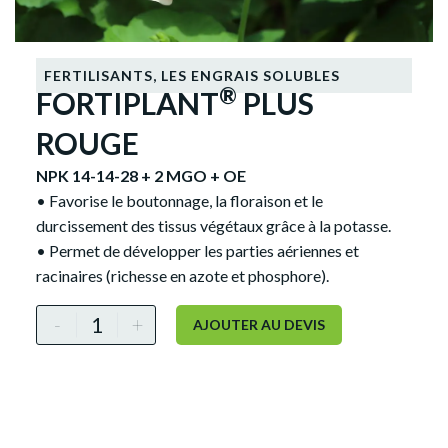
FERTILISANTS
,
LES ENGRAIS SOLUBLES
®
FORTIPLANT
PLUS
ROUGE
NPK 14-14-28 + 2 MGO + OE
• Favorise le boutonnage, la floraison et le
durcissement des tissus végétaux grâce à la potasse.
• Permet de développer les parties aériennes et
racinaires (richesse en azote et phosphore).
Alternative:
-
+
AJOUTER AU DEVIS