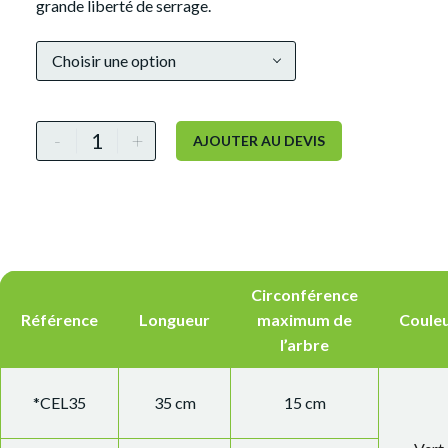
grande liberté de serrage.
Alternative:
Choisir une option
-
+
AJOUTER AU DEVIS
Circonférence
Référence
Longueur
maximum de
Coule
l’arbre
*CEL35
35 cm
15 cm