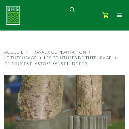
ACCUEIL
TRAVAUX DE PLANTATION
LE TUTEURAGE
LES CEINTURES DE TUTEURAGE
®
CEINTURES ELASTOS
SANS FIL DE FER