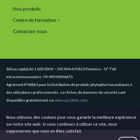
Nos produits
Centre de formation
Contactez-nous
SAS au capital de 1 600 000 € – 393 894 670 RCS Pontoise – N° TVA
Intracommunautaire : FR 49393894670.
Agrément IF00861 pour la Distribution de produits phytopharmaceutiques à
des utilisateurs professionnels. Les fiches de données de sécurité sont
disponibles gratuitement sur
www.quickfds.com
.
© 2024 BHS –
Mentions légales
–
Conditions générales de vente
–
Politique
Nous utilisons des cookies pour vous garantir la meilleure expérience
de confidentialité
sur notre site web. Si vous continuez à utiliser ce site, nous
supposerons que vous en êtes satisfait.