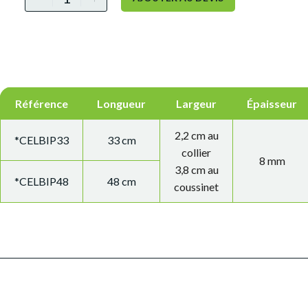
Référence
Longueur
Largeur
Épaisseur
2,2 cm au
*CELBIP33
33 cm
collier
8 mm
3,8 cm au
*CELBIP48
48 cm
coussinet