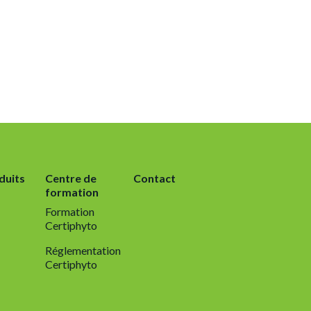
duits
Centre de
Contact
formation
Formation
Certiphyto
Réglementation
Certiphyto