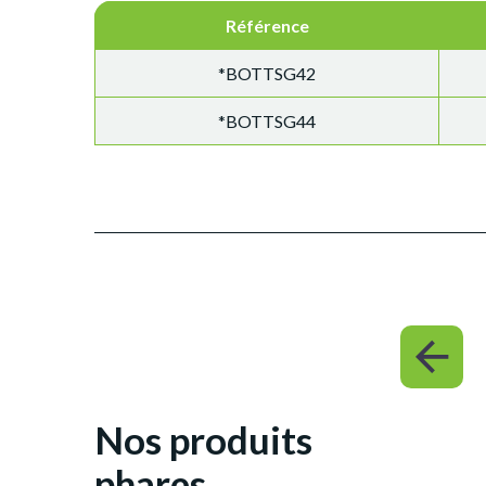
Référence
*BOTTSG42
*BOTTSG44
AC
Nos produits
phares