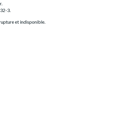
r.
32-3.
rupture et indisponible.