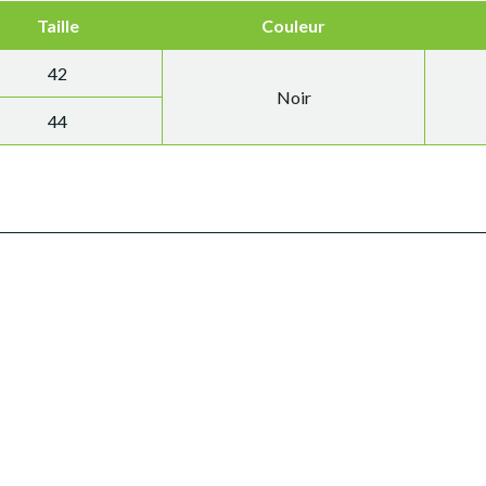
Taille
Couleur
42
Noir
44
®
®
TIVIE
STANDARD
FEUTRES CREASIS
PREM